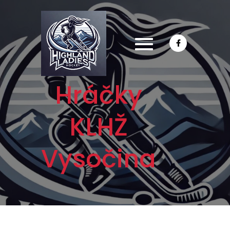
Přejít
k
obsahu
Hráčky
KLHŽ
Vysočina